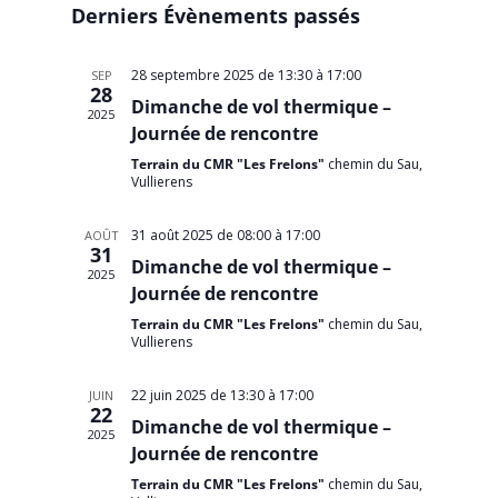
Évènem
Derniers Évènements passés
de
date.
vues
Évènemen
28 septembre 2025 de 13:30
à
17:00
SEP
28
Dimanche de vol thermique –
2025
Journée de rencontre
Terrain du CMR "Les Frelons"
chemin du Sau,
Vullierens
31 août 2025 de 08:00
à
17:00
AOÛT
31
Dimanche de vol thermique –
2025
Journée de rencontre
Terrain du CMR "Les Frelons"
chemin du Sau,
Vullierens
22 juin 2025 de 13:30
à
17:00
JUIN
22
Dimanche de vol thermique –
2025
Journée de rencontre
Terrain du CMR "Les Frelons"
chemin du Sau,