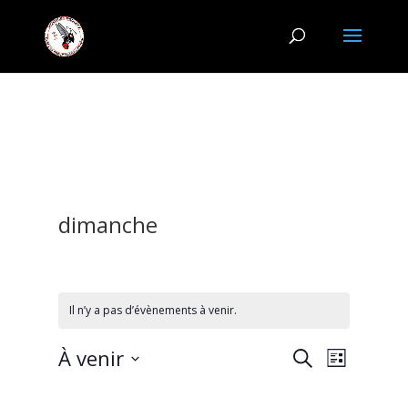
dimanche
Il n’y a pas d’évènements à venir.
Recherche
Navigat
À venir
Recherche
Liste
de
et
Sélectionnez
vues
navigation
une