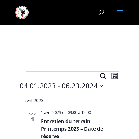
Évènements
Recherche
Navigat
Recherche
Liste
de
et
04.01.2023
 - 
06.23.2024
vues
navigation
Évènem
Sélectionnez
de
avril 2023
une
vues
date.
1 avril 2023 de 09:00
à
12:00
Évènemen
SAM
1
Entretien du terrain –
Printemps 2023 – Date de
réserve